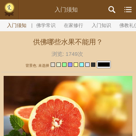
//内容文章背景颜色设置
入门须知
入门须知
|
佛学常识
在家修行
入门知识
佛教礼
供佛哪些水果不能用？
浏览:
1749次
背景色: 未选择