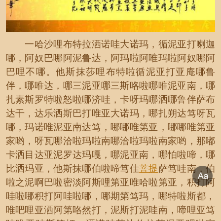
一哈沙哩布特拉洒诺哇大诺玛，循泥亚打喇迦
哪，阿奴巴哪阿泥鲁达，阿玛啦阿唯玛啦阿奴哪阿
巴哩不哪。他斯抹莎哩布特啦循泥亚打亚庵哪鲁
伴，哪唯达，哪三泥亚哪三斯咯啦哪唯泥亚南，哪
扎素斯罗特啦怒啦哪济哇，卡呀玛哪洒哪鲁伴萨布
达干，达乐洒斯巴打唯亚大诺玛，哪扎朔达笃呀瓦
哪，玛诺唯泥亚南达笃，哪哪唯第亚，哪哪唯第亚
家哟，呀瓦哪洽啦玛啦南哪洽啦玛啦南家哟，那嘟
卡洒目达亚泥罗达玛嘎，哪泥亚南，哪怕啦啼，哪
比洒玛亚，他斯抹哪伯啦啼笃佳
菩提
萨笃哇南，伯
啦之泥啊巴啦密淡阿斯哩第亚唯哈啦第亚，积打阿
哇啦哪积打阿哇啦哪，哪期第笃玛，哪特啦斯都，
唯吧哩亚洒阿第咯然打，泥斯打泥哇南，啼哩亚笃