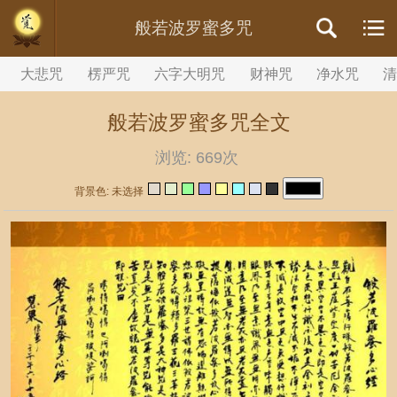
//内容文章背景颜色设置
般若波罗蜜多咒
大悲咒
楞严咒
六字大明咒
财神咒
净水咒
般若波罗蜜多咒全文
浏览:
669次
背景色: 未选择