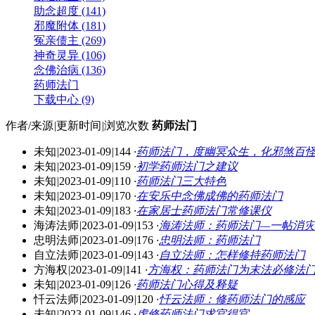
助念超度 (141)
邪魔附体 (181)
冤亲债主 (269)
神奇灵异 (106)
念佛治病 (136)
药师法门
下载中心 (9)
作者/来源
|
更新时间
|
浏览次数
药师法门
未知
|
2023-01-09
|
144
·
药师法门，度幽冥众生，化邪煞百
未知
|
2023-01-09
|
159
·
初学药师法门之建议
未知
|
2023-01-09
|
110
·
药师法门三大特色
未知
|
2023-01-09
|
170
·
在安乐中念佛成佛的药师法门
未知
|
2023-01-09
|
183
·
在家居士药师法门常修课仪
海涛法师
|
2023-01-09
|
153
·
海涛法师：药师法门—一帖消
忠明法师
|
2023-01-09
|
176
·
忠明法师：药师法门
自立法师
|
2023-01-09
|
143
·
自立法师：怎样修持药师法门
方海权
|
2023-01-09
|
141
·
方海权：药师法门为末法必修法
未知
|
2023-01-09
|
126
·
药师法门心得及释疑
忏云法师
|
2023-01-09
|
120
·
忏云法师：修药师法门的感应
未知
|
2023-01-09
|
146
·
虔修药师法门求官得官