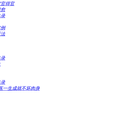
求官得官
得愈
略录
实例
看法
略录
生
略录
行医一生成就不坏肉身