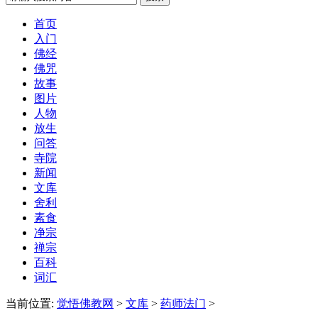
首页
入门
佛经
佛咒
故事
图片
人物
放生
问答
寺院
新闻
文库
舍利
素食
净宗
禅宗
百科
词汇
当前位置:
觉悟佛教网
>
文库
>
药师法门
>