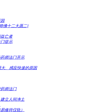
原因
师佛十二大愿二]
利益亡者
法门提示
扬药师法门开示
强大、感应快速的原因
赞药师法门
，建立人间净土
！
简易修持仪轨）