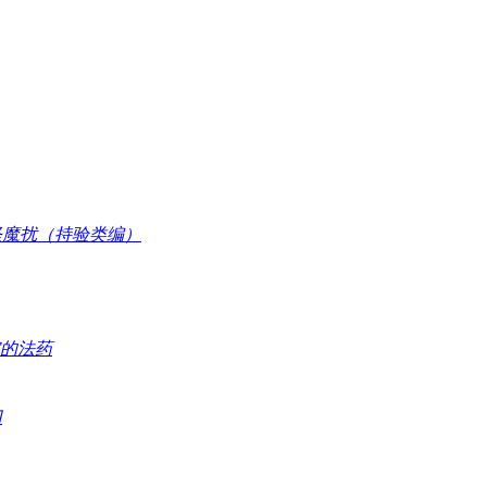
怪魔扰（持验类编）
灾的法药
门