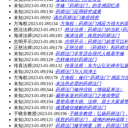
未知
|
2023-01-09
|
132
·
学修『药师法门』的灵感回忆录
未知
|
2023-01-09
|
130
·
药师法门应用研究成果
未知
|
2023-01-09
|
92
·
诵念药师法门鼻癌得愈
方海权
|
2023-01-09
|
134
·
方海权：药师法门感应力强大的
慈法法师
|
2023-01-09
|
117
·
慈法法师：药师法门的当机 [药
海涛法师
|
2023-01-09
|
185
·
海涛法师：殊胜的药师法门
忠明开示
|
2023-01-09
|
136
·
忠明开示：药师法门超度可以
正慈法师
|
2023-01-09
|
178
·
正慈法师：《药师经》和药师
未知
|
2023-01-09
|
128
·
药师法门非常适合现代人根基学修
未知
|
2023-01-09
|
129
·
怎样修持好药师法门
传喜法师
|
2023-01-09
|
132
·
传喜法师：东方山弘化禅寺弘
未知
|
2023-01-09
|
194
·
药师法门与人间净土
方海权
|
2023-01-09
|
178
·
方海权：修行“药师法门”感应力
未知
|
2023-01-09
|
163
·
末法所必需的药师法门
未知
|
2023-01-09
|
344
·
药师法门修持仪轨（增福延寿法）
未知
|
2023-01-09
|
140
·
藏密各派对药师法门之推崇赞叹
未知
|
2023-01-09
|
194
·
显密高僧大德、法师、居士大家盛
未知
|
2023-01-09
|
152
·
难遇难信难解的药师法门
于晓非教授
|
2023-01-09
|
196
·
于晓非教授：弘扬药师法门
未知
|
2023-01-09
|
121
·
殊胜的药师法门，成佛的种种保障
未知
|
2023-01-09
|
197
·
药师法门修学纲要（附：药师法门