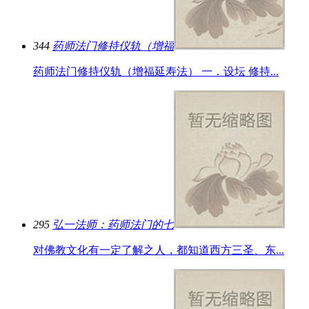
344
药师法门修持仪轨（增福
药师法门修持仪轨（增福延寿法） 一．设坛 修持...
295
弘一法师：药师法门的七
对佛教文化有一定了解之人，都知道西方三圣、东...