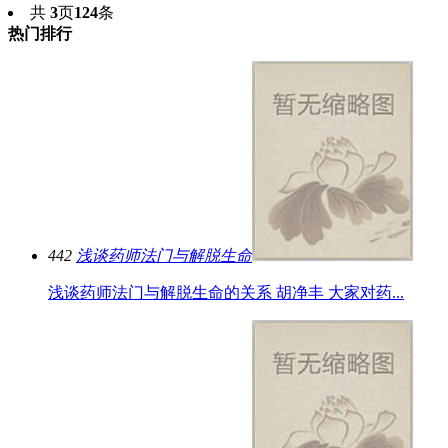
共
3
页
124
条
热门排行
442
浅谈药师法门与解脱生命
浅谈药师法门与解脱生命的关系 胡净丰 大家对药...