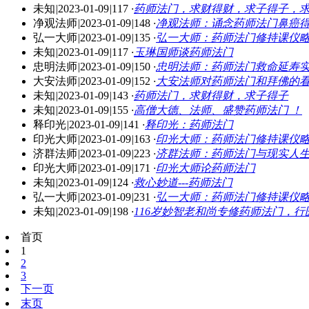
未知
|
2023-01-09
|
117
·
药师法门，求财得财，求子得子，
净观法师
|
2023-01-09
|
148
·
净观法师：诵念药师法门鼻癌
弘一大师
|
2023-01-09
|
135
·
弘一大师：药师法门修持课仪
未知
|
2023-01-09
|
117
·
玉琳国师谈药师法门
忠明法师
|
2023-01-09
|
150
·
忠明法师：药师法门救命延寿
大安法师
|
2023-01-09
|
152
·
大安法师对药师法门和拜佛的
未知
|
2023-01-09
|
143
·
药师法门，求财得财，求子得子
未知
|
2023-01-09
|
155
·
高僧大德、法师、盛赞药师法门 ！
释印光
|
2023-01-09
|
141
·
释印光：药师法门
印光大师
|
2023-01-09
|
163
·
印光大师：药师法门修持课仪
济群法师
|
2023-01-09
|
223
·
济群法师：药师法门与现实人
印光大师
|
2023-01-09
|
171
·
印光大师论药师法门
未知
|
2023-01-09
|
124
·
救心妙道---药师法门
弘一大师
|
2023-01-09
|
231
·
弘一大师：药师法门修持课仪
未知
|
2023-01-09
|
198
·
116岁妙智老和尚专修药师法门，
首页
1
2
3
下一页
末页