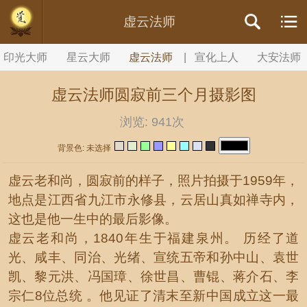
//内容文章背景颜色设置
虚云法师
印光大师
星云大师
虚云法师
|
宣化上人
大安法师
虚云法师圆寂前三个月摄影图
浏览:
941次
背景色: 未选择
虚云老和尚，圆寂前的样子，照片拍摄于1959年，
地点是江西省九江市永修县，云居山真如禅寺内，
这也是他一生中的最后影像。
虚云老和尚，1840年生于福建泉州。 历经了道
光、咸丰、同治、光绪、宣统五帝和孙中山、袁世
凯、黎元洪、冯国璋、徐世昌、曹锟、蒋介石、李
宗仁8位总统 。他见证了清末至新中国成立这一最