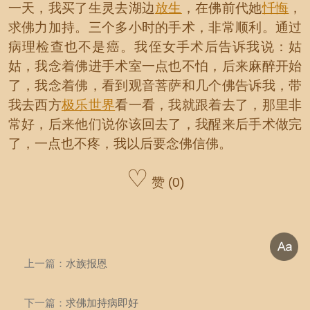
一天，我买了生灵去湖边
放生
，在佛前代她
忏悔
，
求佛力加持。三个多小时的手术，非常顺利。通过
病理检查也不是癌。我侄女手术后告诉我说：姑
姑，我念着佛进手术室一点也不怕，后来麻醉开始
了，我念着佛，看到观音菩萨和几个佛告诉我，带
我去西方
极乐世界
看一看，我就跟着去了，那里非
常好，后来他们说你该回去了，我醒来后手术做完
了，一点也不疼，我以后要念佛信佛。
♡
赞 (0)
上一篇：
水族报恩
下一篇：
求佛加持病即好