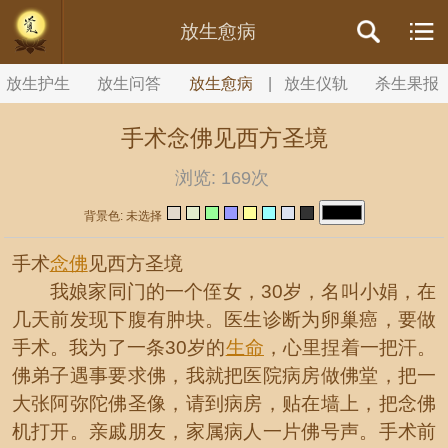
//内容文章背景颜色设置
放生愈病
放生护生
放生问答
放生愈病
|
放生仪轨
杀生果报
手术念佛见西方圣境
浏览:
169次
背景色: 未选择
手术
念佛
见西方圣境
我娘家同门的一个侄女，30岁，名叫小娟，在
几天前发现下腹有肿块。医生诊断为卵巢癌，要做
手术。我为了一条30岁的
生命
，心里捏着一把汗。
佛弟子遇事要求佛，我就把医院病房做佛堂，把一
大张阿弥陀佛圣像，请到病房，贴在墙上，把念佛
机打开。亲戚朋友，家属病人一片佛号声。手术前