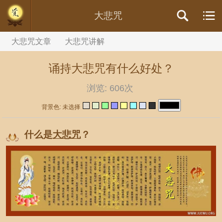
//内容文章背景颜色设置
大悲咒
大悲咒文章
大悲咒讲解
诵持大悲咒有什么好处？
浏览:
606次
背景色: 未选择
什么是
大悲咒
？