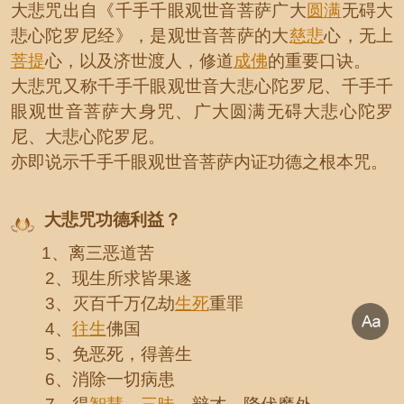
大悲咒出自《千手千眼观世音菩萨广大
圆满
无碍大
悲心陀罗尼经》，是观世音菩萨的大
慈悲
心，无上
菩提
心，以及济世渡人，修道
成佛
的重要口诀。
大悲咒又称千手千眼观世音大悲心陀罗尼、千手千
眼观世音菩萨大身咒、广大圆满无碍大悲心陀罗
尼、大悲心陀罗尼。
亦即说示千手千眼观世音菩萨内证功德之根本咒。
大悲咒功德利益？
1、离三恶道苦
2、现生所求皆果遂
3、灭百千万亿劫
生死
重罪
4、
往生
佛国
5、免恶死，得善生
6、消除一切病患