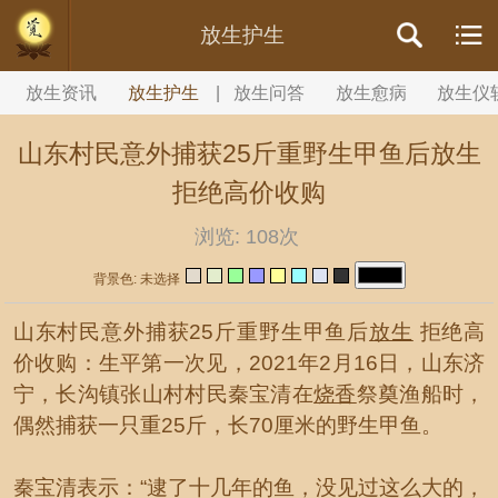
//内容文章背景颜色设置
放生护生
放生资讯
放生护生
|
放生问答
放生愈病
放生仪
山东村民意外捕获25斤重野生甲鱼后放生
拒绝高价收购
浏览:
108次
背景色: 未选择
山东村民意外捕获25斤重野生甲鱼后
放生
拒绝高
价收购：生平第一次见，2021年2月16日，山东济
宁，长沟镇张山村村民秦宝清在
烧香
祭奠渔船时，
偶然捕获一只重25斤，长70厘米的野生甲鱼。
秦宝清表示：“逮了十几年的鱼，没见过这么大的，