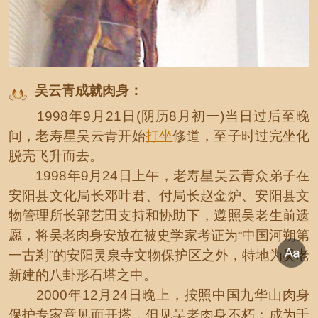
吴云青成就肉身：
1998年9月21日(阴历8月初一)当日过后至晚
间，老寿星吴云青开始
打坐
修道，至子时过完坐化
脱壳飞升而去。
1998年9月24日上午，老寿星吴云青众弟子在
安阳县文化局长邓叶君、付局长赵金炉、安阳县文
物管理所长郭艺田支持和协助下，遵照吴老生前遗
愿，将吴老肉身安放在被史学家考证为“中国河朔第
一古剎”的安阳灵泉寺文物保护区之外，特地为吴老
新建的八卦形石塔之中。
2000年12月24日晚上，按照中国九华山肉身
保护专家意见而开塔，但见吴老肉身不朽：成为千