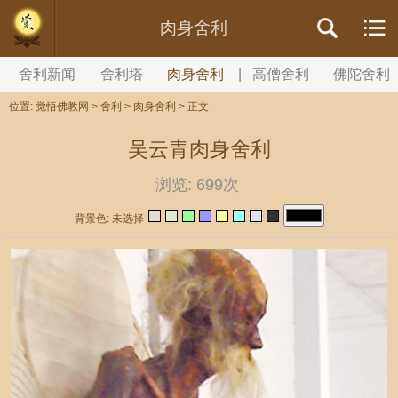
//内容文章背景颜色设置
肉身舍利
舍利新闻
舍利塔
肉身舍利
|
高僧舍利
佛陀舍利
位置:
觉悟佛教网
>
舍利
>
肉身舍利
> 正文
吴云青肉身舍利
浏览:
699次
背景色: 未选择