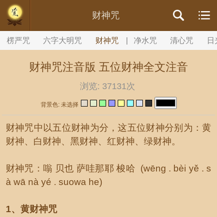
//内容文章背景颜色设置
财神咒
楞严咒
六字大明咒
财神咒
|
净水咒
清心咒
日
财神咒注音版 五位财神全文注音
浏览:
37131次
背景色: 未选择
财神咒中以五位财神为分，这五位财神分别为：黄
财神、白财神、黑财神、红财神、绿财神。
财神咒：嗡 贝也 萨哇那耶 梭哈 (wēng . bèi yě . s
à wā nà yé . suowa he)
1、黄财神咒