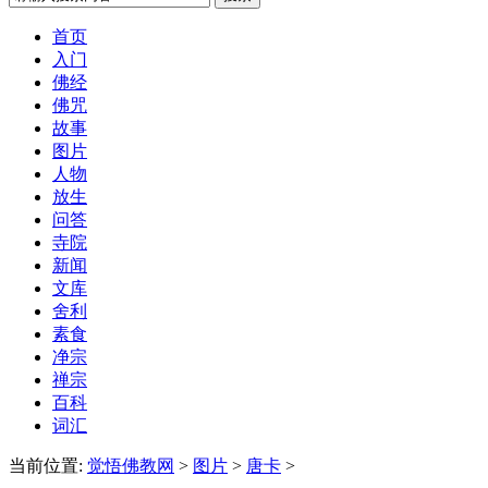
首页
入门
佛经
佛咒
故事
图片
人物
放生
问答
寺院
新闻
文库
舍利
素食
净宗
禅宗
百科
词汇
当前位置:
觉悟佛教网
>
图片
>
唐卡
>