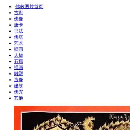
佛教图片首页
古刹
佛像
唐卡
书法
佛塔
艺术
壁画
人物
石窟
禅画
雕塑
造像
建筑
佛咒
其他