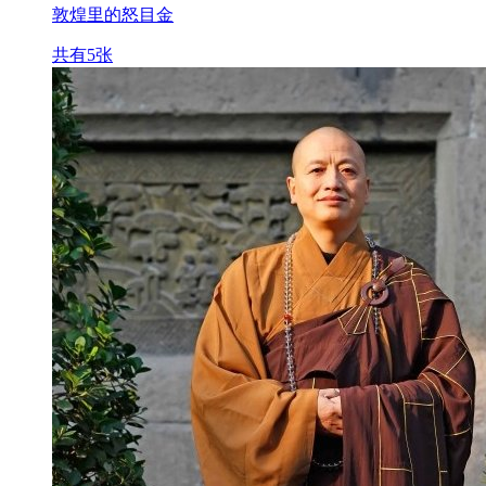
敦煌里的怒目金
共有5张