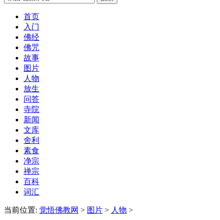
首页
入门
佛经
佛咒
故事
图片
人物
放生
问答
寺院
新闻
文库
舍利
素食
净宗
禅宗
百科
词汇
当前位置:
觉悟佛教网
>
图片
>
人物
>