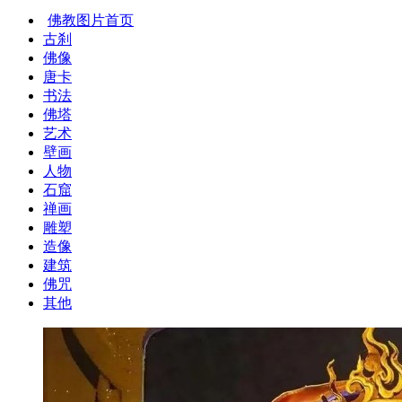
佛教图片首页
古刹
佛像
唐卡
书法
佛塔
艺术
壁画
人物
石窟
禅画
雕塑
造像
建筑
佛咒
其他