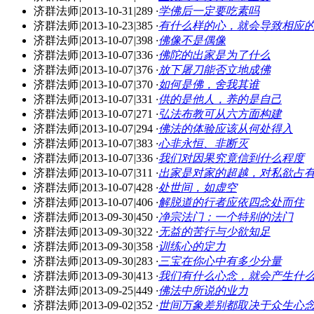
济群法师
|
2013-10-31
|
289
·
学佛后一定要吃素吗
济群法师
|
2013-10-23
|
385
·
有什么样的心，就会导致相应
济群法师
|
2013-10-07
|
398
·
佛像不是偶像
济群法师
|
2013-10-07
|
336
·
佛陀的出家是为了什么
济群法师
|
2013-10-07
|
376
·
放下屠刀能否立地成佛
济群法师
|
2013-10-07
|
370
·
如何是佛，舍我其谁
济群法师
|
2013-10-07
|
331
·
供的是他人，养的是自己
济群法师
|
2013-10-07
|
271
·
弘法布教可从六方面构建
济群法师
|
2013-10-07
|
294
·
佛法的体验应该从何处得入
济群法师
|
2013-10-07
|
383
·
心非永恒、非断灭
济群法师
|
2013-10-07
|
336
·
我们对因果究竟信到什么程度
济群法师
|
2013-10-07
|
311
·
出家是对家的超越，对私欲占
济群法师
|
2013-10-07
|
428
·
处世间，如虚空
济群法师
|
2013-10-07
|
406
·
解脱道的行者应依四念处而住
济群法师
|
2013-09-30
|
450
·
净宗法门：一个特别的法门
济群法师
|
2013-09-30
|
322
·
无益的苦行与少欲知足
济群法师
|
2013-09-30
|
358
·
训练心的定力
济群法师
|
2013-09-30
|
283
·
三宝在你心中有多少分量
济群法师
|
2013-09-30
|
413
·
我们有什么心念，就会产生什
济群法师
|
2013-09-25
|
449
·
佛法中所说的业力
济群法师
|
2013-09-02
|
352
·
世间万象差别都取决于众生心