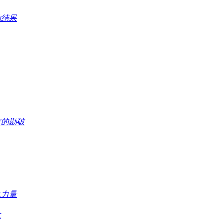
的结果
有的勘破
么力量
念