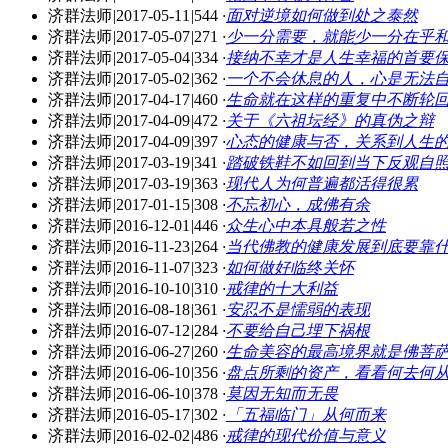
济群法师
|
2017-05-11
|
544
·
面对逆境如何做到处之泰然
济群法师
|
2017-05-07
|
271
·
少一分需要，就能少一分在乎
济群法师
|
2017-05-04
|
334
·
接纳不幸才是人生幸福的首要
济群法师
|
2017-05-02
|
362
·
一个不会休息的人，心是无法
济群法师
|
2017-04-17
|
460
·
生命就在这样的重复中不断轮
济群法师
|
2017-04-09
|
472
·
关于《六祖坛经》的真伪之辩
济群法师
|
2017-04-09
|
397
·
心态的健康与否，关系到人生
济群法师
|
2017-03-19
|
341
·
踏破铁鞋不如回到当下反观自
济群法师
|
2017-03-19
|
363
·
现代人为何普遍都活得很累
济群法师
|
2017-01-15
|
308
·
不忘初心，成佛有余
济群法师
|
2016-12-01
|
446
·
众生心中本具般若之性
济群法师
|
2016-11-23
|
264
·
当代佛教的健康发展到底要靠
济群法师
|
2016-11-07
|
323
·
如何做好临终关怀
济群法师
|
2016-10-10
|
310
·
戒律的十大利益
济群法师
|
2016-08-18
|
361
·
安忍不是懦弱的表现
济群法师
|
2016-07-12
|
284
·
不要给自己埋下祸根
济群法师
|
2016-06-27
|
260
·
生命美容的最高境界就是佛菩
济群法师
|
2016-06-10
|
356
·
盘点所剩的资产，看看何去何
济群法师
|
2016-06-10
|
378
·
莫因无知而无畏
济群法师
|
2016-05-17
|
302
·
「五福临门」从何而来
济群法师
|
2016-02-02
|
486
·
戒律的现代价值与意义