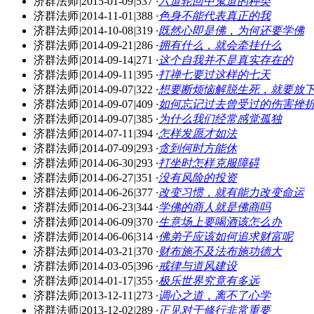
济群法师
|
2015-01-09
|
537
·
六道轮回中鬼道的种类
济群法师
|
2014-11-01
|
388
·
色身不能代表真正的我
济群法师
|
2014-10-08
|
319
·
既然心即是佛，为何还要学佛
济群法师
|
2014-09-21
|
286
·
拥有什么，就会牵挂什么
济群法师
|
2014-09-14
|
271
·
这个自我并不是真实存在的
济群法师
|
2014-09-11
|
395
·
打禅七要过这样的七天
济群法师
|
2014-09-07
|
322
·
想要断烦恼解脱生死，就要放
济群法师
|
2014-09-07
|
409
·
如何忘记过去曾受过的伤害挫
济群法师
|
2014-09-07
|
385
·
为什么我们经常感觉孤独
济群法师
|
2014-07-11
|
394
·
怎样发愿才如法
济群法师
|
2014-07-09
|
293
·
贪到何时方能休
济群法师
|
2014-06-30
|
293
·
打坐时怎样克服障碍
济群法师
|
2014-06-27
|
351
·
没有风险的投资
济群法师
|
2014-06-26
|
377
·
改变习惯，就有能力改变命运
济群法师
|
2014-06-23
|
344
·
学佛的商人就是佛商吗
济群法师
|
2014-06-09
|
370
·
生意场上要喝酒该怎么办
济群法师
|
2014-06-06
|
314
·
佛弟子应该如何追求财富呢
济群法师
|
2014-03-21
|
370
·
财布施不及法布施功德大
济群法师
|
2014-03-05
|
396
·
戒律与道风建设
济群法师
|
2014-01-17
|
355
·
极乐世界究竟有多远
济群法师
|
2013-12-11
|
273
·
调心之道，离不了心学
济群法师
|
2013-12-02
|
289
·
正见对于修行非常重要