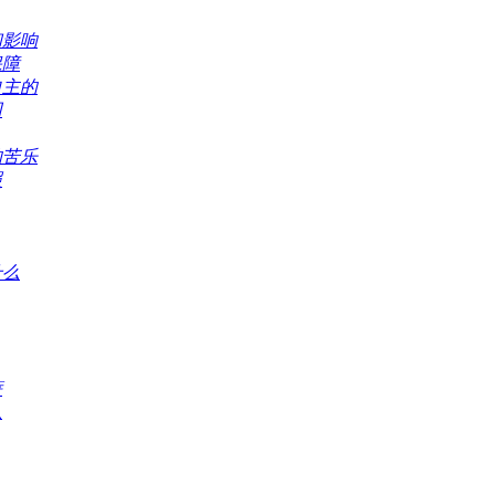
和影响
保障
自主的
回
的苦乐
照
什么
萨
从