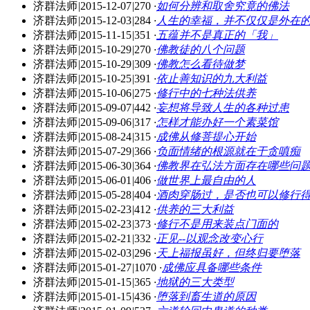
济群法师
|
2015-12-07
|
270
·
如何分辨和取舍究竟的佛法
济群法师
|
2015-12-03
|
284
·
人生的幸福，并不仅仅是外在
济群法师
|
2015-11-15
|
351
·
五蕴并不是真正的「我」
济群法师
|
2015-10-29
|
270
·
佛教徒的八个问题
济群法师
|
2015-10-29
|
309
·
佛教怎么看待做梦
济群法师
|
2015-10-25
|
391
·
依止善知识的九大利益
济群法师
|
2015-10-06
|
275
·
修行中的七种法供养
济群法师
|
2015-09-07
|
442
·
妄想将导致人生的各种过患
济群法师
|
2015-09-06
|
317
·
怎样才能办好一个素菜馆
济群法师
|
2015-08-24
|
315
·
成佛从修菩提心开始
济群法师
|
2015-07-29
|
366
·
负面情绪的根源就在于贪嗔痴
济群法师
|
2015-06-30
|
364
·
佛教界在弘法方面存在哪些问
济群法师
|
2015-06-01
|
406
·
做世界上最自由的人
济群法师
|
2015-05-28
|
404
·
酒肉穿肠过，是否也可以修行
济群法师
|
2015-02-23
|
412
·
供养的三大利益
济群法师
|
2015-02-23
|
373
·
修行不是用来装点门面的
济群法师
|
2015-02-21
|
332
·
正见--以观念改变心行
济群法师
|
2015-02-03
|
296
·
天上福报虽好，但终归要堕落
济群法师
|
2015-01-27
|
1070
·
成佛应具备哪些条件
济群法师
|
2015-01-15
|
365
·
地狱的三大类型
济群法师
|
2015-01-15
|
436
·
堕落到畜生道的原因