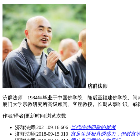
济群法师
济群法师，1984年毕业于中国佛学院，随后至福建佛学院、
厦门大学宗教研究所高级顾问、客座教授。长期从事唯识、戒律的
作者/译者
|
更新时间
|
浏览次数
济群法师
|
2021-09-16
|
606
·
当代信仰问题的思考
济群法师
|
2018-09-15
|
310
·
富足生活极具诱惑力，但财富