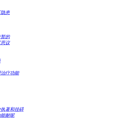
下隐患
短暂的
可思议
题
理治疗功能
少执著和挂碍
的能耐呢