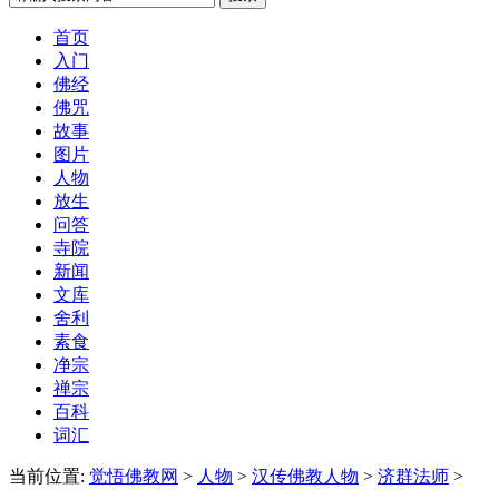
首页
入门
佛经
佛咒
故事
图片
人物
放生
问答
寺院
新闻
文库
舍利
素食
净宗
禅宗
百科
词汇
当前位置:
觉悟佛教网
>
人物
>
汉传佛教人物
>
济群法师
>