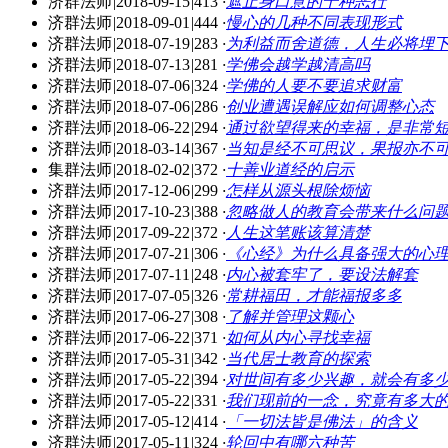
济群法师
|
2018-09-15
|
413
·
遮止身口意的十种恶行
济群法师
|
2018-09-01
|
444
·
慢心的几种不同表现形式
济群法师
|
2018-07-19
|
283
·
为利益而舍道德，人生必将埋
济群法师
|
2018-07-13
|
281
·
学佛会越学越清高吗
济群法师
|
2018-07-06
|
324
·
学佛的人要不要追求财富
济群法师
|
2018-07-06
|
286
·
创业遭遇误解应如何调整心态
济群法师
|
2018-06-22
|
294
·
通过欲望得来的幸福，是非常
济群法师
|
2018-03-14
|
367
·
当知是经不可思议，果报亦不
集群法师
|
2018-02-02
|
372
·
十善业道经的启示
济群法师
|
2017-12-06
|
299
·
怎样从源头根除烦恼
济群法师
|
2017-10-23
|
388
·
忽略做人的教育会带来什么问
济群法师
|
2017-09-22
|
372
·
人生这笔账该算清楚
济群法师
|
2017-07-21
|
306
·
《心经》为什么具备强大的心
济群法师
|
2017-07-11
|
248
·
内心被套牢了，要设法解套
济群法师
|
2017-07-05
|
326
·
常耕福田，才能福报多多
济群法师
|
2017-06-27
|
308
·
了解并管理这颗心
济群法师
|
2017-06-22
|
371
·
如何从内心寻找幸福
济群法师
|
2017-05-31
|
342
·
当代居士教育的探索
济群法师
|
2017-05-22
|
394
·
对世间有多少兴趣，就会有多
济群法师
|
2017-05-22
|
331
·
我们现前的一念，究竟有多大
济群法师
|
2017-05-12
|
414
·
「一切法皆是佛法」的含义
济群法师
|
2017-05-11
|
324
·
轮回中有哪六种苦