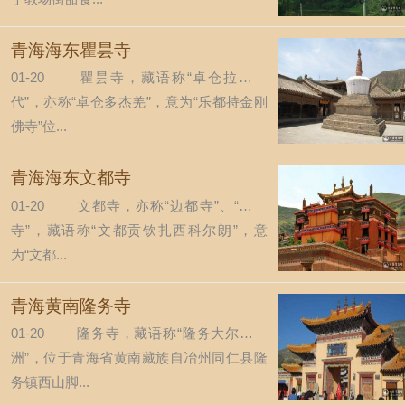
青海海东瞿昙寺
01-20
瞿昙寺，藏语称“卓仓拉果丹
代”，亦称“卓仓多杰羌”，意为“乐都持金刚
佛寺”位...
青海海东文都寺
01-20
文都寺，亦称“边都寺”、“边垛
寺”，藏语称“文都贡钦扎西科尔朗”，意
为“文都...
青海黄南隆务寺
01-20
隆务寺，藏语称“隆务大尔法轮
洲”，位于青海省黄南藏族自冶州同仁县隆
务镇西山脚...