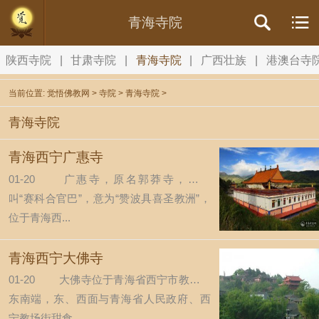
青海寺院
陕西寺院
|
甘肃寺院
|
青海寺院
|
广西壮族
|
港澳台寺
当前位置:
觉悟佛教网
>
寺院
>
青海寺院
>
青海寺院
青海西宁广惠寺
01-20
广惠寺，原名郭莽寺，藏语
叫“赛科合官巴”，意为“赞波具喜圣教洲”，
位于青海西...
青海西宁大佛寺
01-20
大佛寺位于青海省西宁市教场街
东南端，东、西面与青海省人民政府、西
宁教场街甜食...