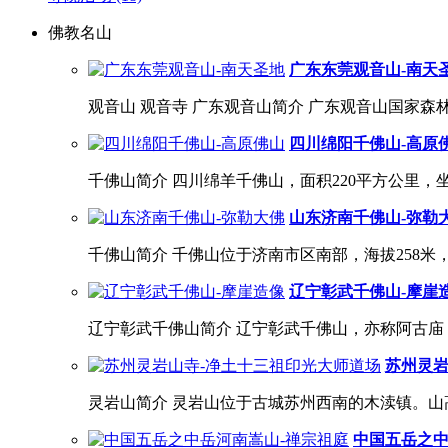
佛教名山
广东东莞观音山-南天
观音山 观音寺 广东观音山简介 广东观音山国家森
四川绵阳千佛山-高原
千佛山简介 四川绵羊千佛山，面积220平方公里，坐
山东济南千佛山-弥勒
千佛山简介 千佛山位于济南市区南部，海拔258米
辽宁彰武千佛山-摩崖
辽宁彰武千佛山简介 辽宁彰武千佛山，亦称阿古庙
苏州灵岩
灵岩山简介 灵岩山位于古城苏州西南的木渎镇。山高1
中国五岳之中