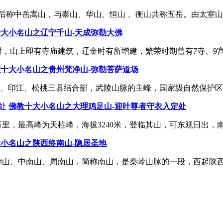
称中岳嵩山，与泰山、华山、恒山 、衡山共称五岳。由太室山与
大小名山之辽宁千山-天成弥勒大佛
，山上即有寺庙建筑，辽金时有所增建，繁荣时期曾有7寺、9宫、1
十大小名山之贵州梵净山-弥勒菩萨道场
、印江、松桃三县结合部，武陵山脉的主峰，国家级自然保护区，
佛教十大小名山之大理鸡足山-迎叶尊者守衣入定处
里，最高峰为天柱峰，海拔3240米，登临其山，可东观日出，南瞰
小名山之陕西终南山-隐居圣地
肺山、中南山、周南山，简称南山，是秦岭山脉的一段，西起陕西眉