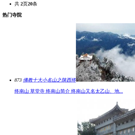
共
2
页
20
条
热门寺院
873
佛教十大小名山之陕西终
终南山 草堂寺 终南山简介 终南山又名太乙山、地...