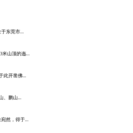
东莞市...
米山顶的迤...
此开凿佛...
鹏山...
然，得于...