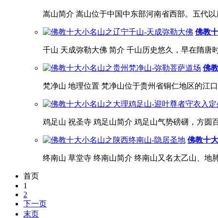
嵩山简介 嵩山位于中国中东部河南省西部。五代以后
佛教十
千山 天成弥勒大佛 简介 千山历史悠久，早在隋唐时
佛教
梵净山 地理位置 梵净山位于贵州省铜仁地区的江口
鸡足山 祝圣寺 鸡足山简介 鸡足山气势磅礴，方圆百
佛教十大
终南山 草堂寺 终南山简介 终南山又名太乙山、地
首页
1
2
下一页
末页