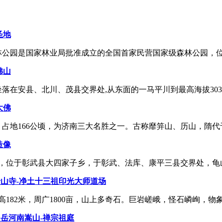
圣地
林公园是国家林业局批准成立的全国首家民营国家级森林公园，位于
佛山
落在安县、北川、茂县交界处,从东面的一马平川到最高海拔3033
大佛
，占地166公顷，为济南三大名胜之一。古称靡笄山、历山，隋代于
造像
，位于彰武县大四家子乡，于彰武、法库、康平三县交界处，龟山、
山寺-净土十三祖印光大师道场
82米，周广1800亩，山上多奇石。巨岩嵯峨，怪石嶙峋，物象宛
岳河南嵩山-禅宗祖庭