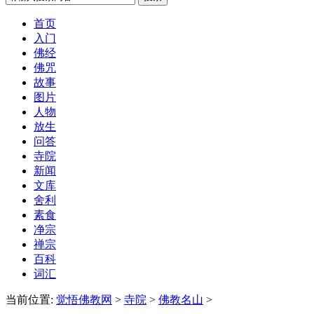
首页
入门
佛经
佛咒
故事
图片
人物
放生
问答
寺院
新闻
文库
舍利
素食
净宗
禅宗
百科
词汇
当前位置:
觉悟佛教网
>
寺院
>
佛教名山
>