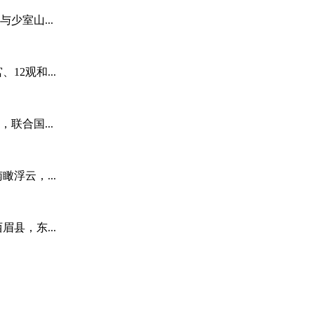
少室山...
2观和...
联合国...
浮云，...
县，东...