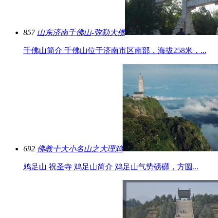
857
山东济南千佛山-弥勒大佛
千佛山简介 千佛山位于济南市区南部，海拔258米，...
692
佛教十大小名山之大理鸡
鸡足山 祝圣寺 鸡足山简介 鸡足山气势磅礴，方圆...