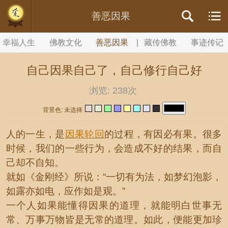
//内容文章背景颜色设置
善恶因果
幸福人生
佛教文化
善恶因果
|
藏传佛教
事迹传记
自己因果自己了，自己修行自己好
浏览:
238次
背景色: 未选择
人的一生，是
因果
轮回
的过程，有因必有果。很多
时候，我们的一些行为，会造成不好的结果，而自
己却不自知。
就如《金刚经》所说：“一切有为法，如梦幻泡影，
如露亦如电，应作如是观。”
一个人如果能懂得因果的道理，就能明白世事无
常、万事万物皆是无常的道理。如此，便能更加珍