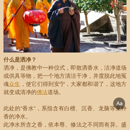
什么是洒净？
洒净，是佛教中一种仪式，即散洒香水，洁净道场
或供具等物，把一个地方清洁干净，并度脱此地冤
魂
众生
，使它们得到安宁，大家都和谐了，这地方
就变成清净的
佛法
道场。
此处的“香水”，系指含有白檀、沉香、龙脑等某种
香的净水。
此净水所含之香，依本尊、修法之不同而有异。盛