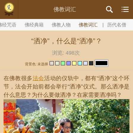
//内容文章背景颜色设置
佛教词汇
佛经咒语
佛经典籍
佛教人物
佛教词汇
|
历代名僧
“洒净”，什么是“洒净”？
浏览:
498次
背景色: 未选择
在佛教很多
法会
活动的仪轨中，都有“洒净”这个环
节，法会开始前都会举行“洒净”仪式。那么洒净是
什么意思？为什么要做洒净？在家需要洒净吗？