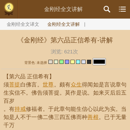
//内容文章背景颜色设置
金刚经全文讲解
金刚经全文译文
金刚经全文讲解
|
《金刚经》第六品正信希有-讲解
浏览:
621次
背景色: 未选择
【第六品 正信希有】
须
菩提
白佛言。
世尊
。颇有
众生
得闻如是言说章句
生实信不。佛告须菩提。莫作是说。如来灭后后五
百岁
。有
持戒
修福者。于此章句能生信心以此为实。当
知是人不于一佛二佛三四五佛而种
善根
。已于无量
千万