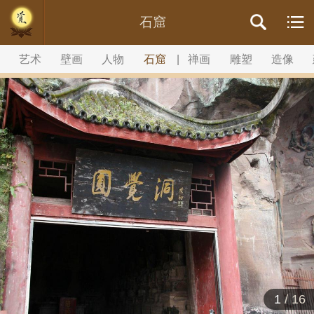
石窟
艺术
壁画
人物
石窟
|
禅画
雕塑
造像
1
/
16