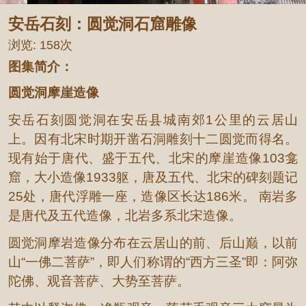
安岳石刻：圆觉洞石窟雕像
浏览:
158次
图集简介：
圆觉洞摩崖造像
安岳石刻圆觉洞在安岳县城南郊1公里的云居山
上。因有北宋时期开凿石洞雕刻十二圆觉而得名。
现有始于唐代、盛于五代、北宋的摩崖造像103龛
窟，大小造像1933躯，唐及五代、北宋的碑刻题记
25处，唐代浮雕一座，造像区长达186米。 南岩多
是唐代及五代造像，北岩多系北宋造像。
圆觉洞摩岩造像分布在云居山的前、后山巅，以前
山“一佛二菩萨”，即人们称谓的“西方三圣”即：阿弥
陀佛、观音菩萨、大势至菩萨。