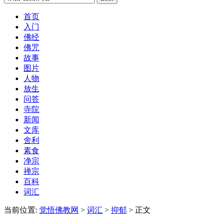
首页
入门
佛经
佛咒
故事
图片
人物
放生
问答
寺院
新闻
文库
舍利
素食
净宗
禅宗
百科
词汇
当前位置:
觉悟佛教网
>
词汇
>
抑郁
> 正文