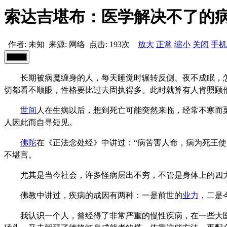
索达吉堪布：医学解决不了的
作者: 未知
来源: 网络
点击:
193次
放大
正常
缩小
关闭
手机
长期被病魔缠身的人，每天睡觉时辗转反侧、夜不成眠，怎
切都看不顺眼，性格要比过去固执得多。此时就算有人肯照顾
世间
人在生病以后，想到死亡可能突然来临，经常不寒而
人因此而自寻短见。
佛陀
在《正法念处经》中讲过：“病苦害人命，病为死王使
不堪言。
尤其是当今社会，许多怪病层出不穷，不管是身体上的四大
佛教中讲过，疾病的成因有两种：一是前世的
业力
，二是
我认识一个人，曾经得了非常严重的慢性疾病，在一些大医院