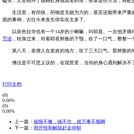
磕头，又去朝拜了德格虹身成就者的塔，依靠这些方法，再配
生活里，有些病，药物是无能为力的，甚至还能带来严重的
面的事例，古往今来发生得实在太多了。
以前色拉寺也有一个14岁的小喇嘛，叫耶喜。一次他牙痛得
咒语
，转身过来，对着耶喜肿胀的下颚，吹了一口气，整整一
第八天，老僧人在发炎的地方，吹了三大口气。那肿胀的地
佛法是不可思义议的，在现世里，当你的身心遇到解决不了
打印文档
(0)
0.00%
(0)
0.00%
上一篇：
福报不够，镇不住，就万事不顺啊
下一篇：
用开悟和解脱赶走抑郁