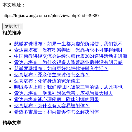
本文地址：
https://fojiaowang.com.cn/plus/view.php?aid=39887
复制地址
相关推荐
慈诚罗珠堪布：如果一生都为虚荣所驱使，我们就不
索达吉堪布：没有积累善因，光靠祈求不可能得到财
中国佛教讲经交流会讲经法师代表2024巡讲活动走进浙
索达吉堪布：为什么很多人造善恶业后并没有明显感
慈诚罗珠堪布：如何更好地把佛法融入生活？
达真堪布：冤亲债主来讨债怎么办？
达真堪布：化解身边的冤亲债主
呷绒多吉上师：我们虔诚地皈依三宝的话，从此再也
索达吉堪布：受鬼神附体危害，应视为最大恩人
索达吉堪布谈心理疾病、附体纠缠的因果
达真堪布：为什么有人容易被附体？
希热多吉居士：和尚告诉你怎么解决附体
精华文章