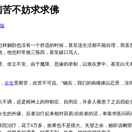
病苦不妨求求佛
版
样躺卧也没有一个舒适的时候，甚至连生活都不能自理，简直度
他，他也时常挑三拣四，甚至破口骂人。
栗、坐立不安。由于魔障、恶缘的牵制，以致在梦中、甚至白天
，
众生
受斯苦，此苦不可说。”确实，我们的病痛难以忍受，没
不调，还是精神上的抑郁症、自闭症，许多人罹患了之后四处
今生的外缘。后者治疗起来相对容易;但前者的话，单靠求医问药
治疗，花了6万多，效果也不是很大。失望之余，她听说喇荣