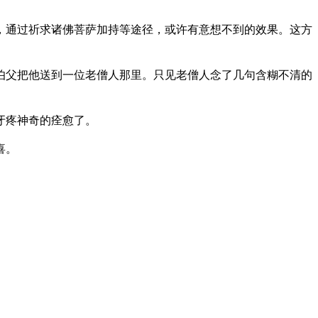
，通过祈求诸佛菩萨加持等途径，或许有意想不到的效果。这方
伯父把他送到一位老僧人那里。只见老僧人念了几句含糊不清的
牙疼神奇的痊愈了。
喜。