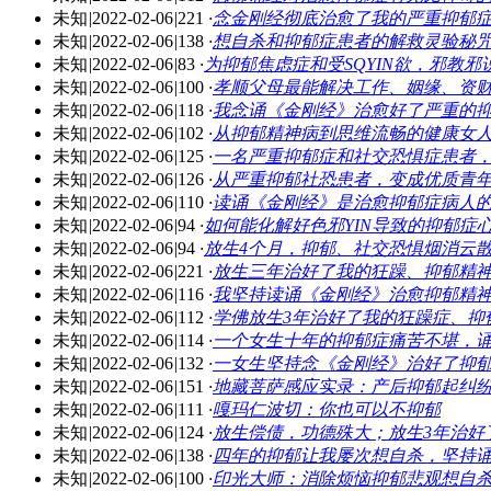
未知
|
2022-02-06
|
221
·
念金刚经彻底治愈了我的严重抑郁
未知
|
2022-02-06
|
138
·
想自杀和抑郁症患者的解救灵验秘
未知
|
2022-02-06
|
83
·
为抑郁焦虑症和受SQYIN欲，邪教
未知
|
2022-02-06
|
100
·
孝顺父母最能解决工作、姻缘、资
未知
|
2022-02-06
|
118
·
我念诵《金刚经》治愈好了严重的
未知
|
2022-02-06
|
102
·
从抑郁精神病到思维流畅的健康女
未知
|
2022-02-06
|
125
·
一名严重抑郁症和社交恐惧症患者，对
未知
|
2022-02-06
|
126
·
从严重抑郁社恐患者，变成优质青年
未知
|
2022-02-06
|
110
·
读诵《金刚经》是治愈抑郁症病人
未知
|
2022-02-06
|
94
·
如何能化解好色邪YIN导致的抑郁症
未知
|
2022-02-06
|
94
·
放生4个月，抑郁、社交恐惧烟消云
未知
|
2022-02-06
|
221
·
放生三年治好了我的狂躁、抑郁精
未知
|
2022-02-06
|
116
·
我坚持读诵《金刚经》治愈抑郁精
未知
|
2022-02-06
|
112
·
学佛放生3年治好了我的狂躁症、抑
未知
|
2022-02-06
|
114
·
一个女生十年的抑郁症痛苦不堪，
未知
|
2022-02-06
|
132
·
一女生坚持念《金刚经》治好了抑
未知
|
2022-02-06
|
151
·
地藏菩萨感应实录：产后抑郁起纠
未知
|
2022-02-06
|
111
·
嘎玛仁波切：你也可以不抑郁
未知
|
2022-02-06
|
124
·
放生偿债，功德殊大；放生3年治好
未知
|
2022-02-06
|
138
·
四年的抑郁让我屡次想自杀，坚持
未知
|
2022-02-06
|
100
·
印光大师：消除烦恼抑郁悲观想自