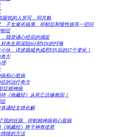
症
咒
邪说困扰的人所写，同共勉
财、子女顽劣福薄、抑郁症和慢性病等一切问
抑郁症
人，我背诵心经后的感应
杀生和深陷SQ邪YIN的忏悔
小伙，详述我戒色戒邪YIN后的37个变化！
的奇方
心理
散
神病和心脏病
神症的治疗奇方
郁症精神病
诵持《地藏经》从死亡边缘救回！
郁症
纷恭诵经文得化解
了我的狂躁、抑郁精神病和心脏病
诵《地藏经》终于神奇痊愈
杀情绪的方法