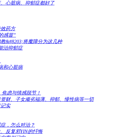
症、心脏病、抑郁症都好了
特效药方
的感冒”
&#8203;将魔障分为这几种
能治抑郁症
！
病和心脏病
、焦虑与情感脱节！
缘资财、子女顽劣福薄、抑郁、慢性病等一切
症记实
眠症，怎么对治？
、反复邪YIN的忏悔