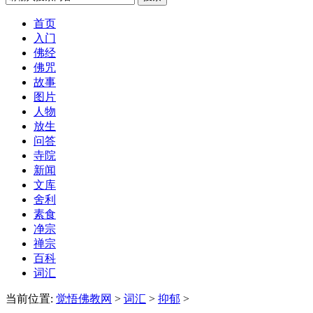
首页
入门
佛经
佛咒
故事
图片
人物
放生
问答
寺院
新闻
文库
舍利
素食
净宗
禅宗
百科
词汇
当前位置:
觉悟佛教网
>
词汇
>
抑郁
>