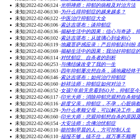
未知
|
2022-02-06
|
124
·
光明禅师：抑郁的病根及对治方法
未知
|
2022-02-06
|
130
·
为什么得抑郁症的越来越多？
未知
|
2022-02-06
|
122
·
中医治疗抑郁症大全
未知
|
2022-02-06
|
106
·
索达吉堪布：谈抑郁症
未知
|
2022-02-06
|
136
·
揭秘生活中的因果：信心与奇迹，
未知
|
2022-02-06
|
102
·
索达吉堪布：从玻璃心到金刚心
未知
|
2022-02-06
|
119
·
地藏菩萨感应录：产后抑郁起纠纷 
未知
|
2022-02-06
|
169
·
揭秘生活中的因果：我治好抑郁症
未知
|
2022-02-06
|
114
·
对忧郁症、自杀者的剖析
未知
|
2022-02-06
|
253
·
与佛结缘改变了我的一生
未知
|
2022-02-06
|
163
·
四年抑郁屡次想自杀，诵地藏经终
未知
|
2022-02-06
|
146
·
索达吉堪布：如何治疗抑郁症
未知
|
2022-02-06
|
160
·
妙祥法师：抑郁症如何对治？
未知
|
2022-02-06
|
152
·
女孩7年前无意看到SQ片，抑郁至
未知
|
2022-02-06
|
117
·
印光大师：消除抑郁悲观想自杀烦
未知
|
2022-02-06
|
116
·
超度父亲，抑郁症，不孕，心脏病
未知
|
2022-02-06
|
129
·
为什么孝顺父母，可以解决工作，
未知
|
2022-02-06
|
160
·
印光大师：悲观抑郁想自杀的原因
未知
|
2022-02-06
|
154
·
大安法师：念佛治忧郁症
未知
|
2022-02-06
|
110
·
能控制早晨的人，方可控制人生
未知
|
2022-02-06
|
110
·
福报不够，镇不住，就万事不顺啊