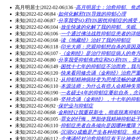
高月明居士
|
2022-02-06
|
136
·
高月明居士：治愈抑郁、焦
未知
|
2022-02-06
|
84
·
如何化解邪YIN导致的抑郁心理
未知
|
2022-02-06
|
87
·
分享我受SQ邪YIN困扰抑郁症的感
未知
|
2022-02-06
|
104
·
放生快速的化解了我的抑郁、失眠
未知
|
2022-02-06
|
106
·
一个通过佛法战胜抑郁症患者的详
未知
|
2022-02-06
|
168
·
读《地藏经》治好了我的抑郁症
未知
|
2022-02-06
|
118
·
印光大师：悲观抑郁想自杀的原因
未知
|
2022-02-06
|
107
·
《金刚经》是治疗抑郁症病人的奇
未知
|
2022-02-06
|
80
·
分享我受抑郁焦虑症和SQ邪YIN，
未知
|
2022-02-06
|
149
·
困扰十七年的抑郁症不治而愈，我
未知
|
2022-02-06
|
120
·
快来看同修念诵《金刚经》治愈严
未知
|
2022-02-06
|
112
·
从抑郁精神病转变为思维流畅的健
未知
|
2022-02-06
|
110
·
本源法师：为什么有些人会精神失
未知
|
2022-02-06
|
190
·
一名硕士4年的抑郁症屡欲自杀，念
未知
|
2022-02-06
|
149
·
坚持念诵《金刚经》，十七年的抑
未知
|
2022-02-06
|
92
·
保护业与抑郁症
未知
|
2022-02-06
|
68
·
金刚经让我重获新生，彻底脱离抑郁
未知
|
2022-02-06
|
105
·
罪女的忏悔，堕胎使我精神抑郁处
未知
|
2022-02-06
|
110
·
抑郁症患者自杀倾向是因哪种魔障
未知
|
2022-02-06
|
106
·
沉溺SQ成瘾是产生各种抑郁症、焦
未知
|
2022-02-06
|
112
·
念佛诵经对治愈抑郁症有无比神奇