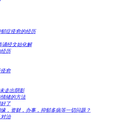
抑郁症痊愈的经历
恭诵经文始化解
的经历
于痊愈
今未走出阴影
恼情绪的方法
都好了
姻缘，资财，办事，抑郁多病等一切问题？
及对治