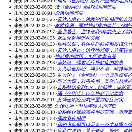
未知
|
2022-02-06
|
219
·
诵持《金刚经》治愈严重抑郁症的
未知
|
2022-02-06
|
92
·
读《金刚经》治好我的抑郁症
未知
|
2022-02-06
|
91
·
念佛治抑郁症
未知
|
2022-02-06
|
125
·
索达吉堪布：佛教治疗抑郁症的方
未知
|
2022-02-06
|
77
·
本性禅师：面对抑郁症的痛苦，佛教
未知
|
2022-02-06
|
197
·
圣北居士：业障使我5年前患上了抑
未知
|
2022-02-06
|
125
·
放生化解抑郁和失眠
未知
|
2022-02-06
|
133
·
传喜法师：身体生病或抑郁应该念
未知
|
2022-02-06
|
141
·
索达吉堪布：治疗抑郁症，这应该
未知
|
2022-02-06
|
92
·
抑郁症的病因，也跟执着有关
未知
|
2022-02-06
|
198
·
南怀瑾：佛教治疗抑郁症的故事
未知
|
2022-02-06
|
121
·
女儿诵金刚经，神识不清、精神抑
未知
|
2022-02-06
|
135
·
罗大伦：《金刚经》一个骇世惊俗
未知
|
2022-02-06
|
129
·
印光大师：对患抑郁，常欲自杀者
未知
|
2022-02-06
|
123
·
金刚经治愈邪YIN，抑郁症，成就素
未知
|
2022-02-06
|
101
·
诵《金刚经》17年抑郁不治而愈
未知
|
2022-02-06
|
111
·
念诵金刚经治愈严重抑郁症记实
未知
|
2022-02-06
|
85
·
恒传法师：对话年轻人的抑郁
未知
|
2022-02-06
|
110
·
金刚经让我脱离抑郁症苦海，重获
未知
|
2022-02-06
|
158
·
佛教看抑郁症
未知
|
2022-02-06
|
112
·
你知道抑郁可以带走一条生命吗？
未知
|
2022-02-06
|
120
·
宗萨仁波切：关于烦恼、抑郁、孤