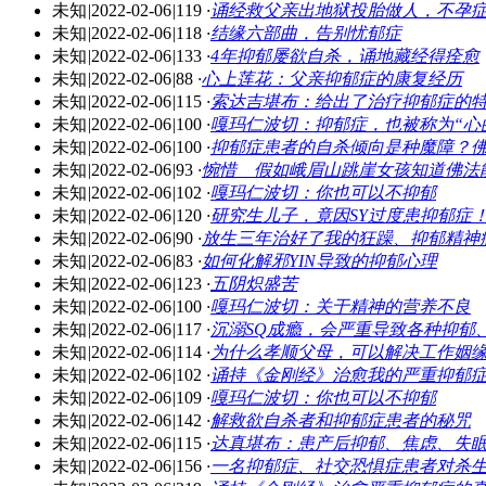
未知
|
2022-02-06
|
119
·
诵经救父亲出地狱投胎做人，不孕
未知
|
2022-02-06
|
118
·
结缘六部曲，告别忧郁症
未知
|
2022-02-06
|
133
·
4年抑郁屡欲自杀，诵地藏经得痊愈
未知
|
2022-02-06
|
88
·
心上莲花：父亲抑郁症的康复经历
未知
|
2022-02-06
|
115
·
索达吉堪布：给出了治疗抑郁症的
未知
|
2022-02-06
|
100
·
嘎玛仁波切：抑郁症，也被称为“心
未知
|
2022-02-06
|
100
·
抑郁症患者的自杀倾向是种魔障？佛教
未知
|
2022-02-06
|
93
·
惋惜 假如峨眉山跳崖女孩知道佛法
未知
|
2022-02-06
|
102
·
嘎玛仁波切：你也可以不抑郁
未知
|
2022-02-06
|
120
·
研究生儿子，竟因SY过度患抑郁症
未知
|
2022-02-06
|
90
·
放生三年治好了我的狂躁、抑郁精神
未知
|
2022-02-06
|
83
·
如何化解邪YIN导致的抑郁心理
未知
|
2022-02-06
|
123
·
五阴炽盛苦
未知
|
2022-02-06
|
100
·
嘎玛仁波切：关于精神的营养不良
未知
|
2022-02-06
|
117
·
沉溺SQ成瘾，会严重导致各种抑郁
未知
|
2022-02-06
|
114
·
为什么孝顺父母，可以解决工作姻
未知
|
2022-02-06
|
102
·
诵持《金刚经》治愈我的严重抑郁
未知
|
2022-02-06
|
109
·
嘎玛仁波切：你也可以不抑郁
未知
|
2022-02-06
|
142
·
解救欲自杀者和抑郁症患者的秘咒
未知
|
2022-02-06
|
115
·
达真堪布：患产后抑郁、焦虑、失
未知
|
2022-02-06
|
156
·
一名抑郁症、社交恐惧症患者对杀生