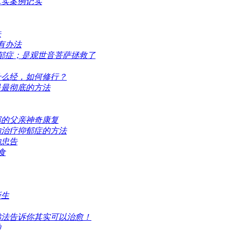
真实案例记实
法
有办法
郁症；是观世音菩萨拯救了
什么经，如何修行？
是最彻底的方法
郁的父亲神奇康复
的治疗抑郁症的方法
的忠告
食
新生
佛法告诉你其实可以治愈！
独