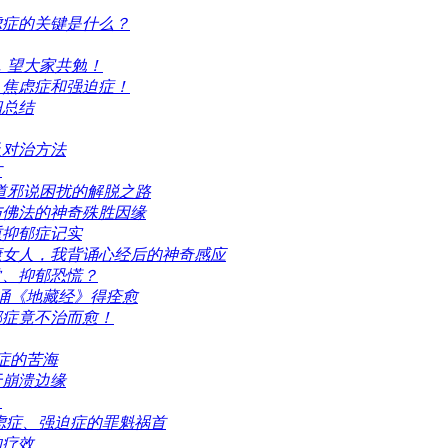
虑症的关键是什么？
受，望大家共勉！
、焦虑症和强迫症！
细总结
及对治方法
方
歪道邪说困扰的解脱之路
与佛法的神奇殊胜因缘
重抑郁症记实
康女人，我背诵心经后的神奇感应
常、抑郁恐慌？
诵《地藏经》得痊愈
郁症竟不治而愈！
症的苦海
于崩溃边缘
？
虑症、强迫症的罪魁祸首
的疗效