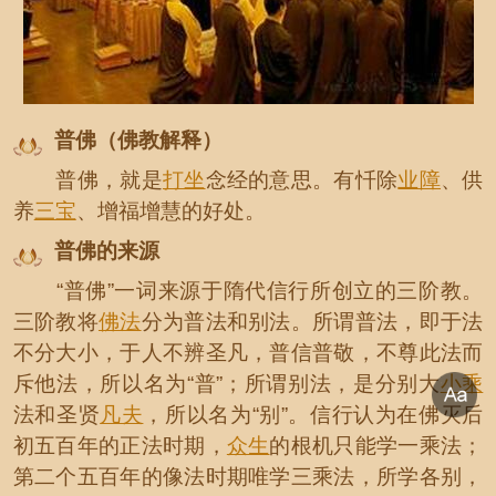
普佛（佛教解释）
普佛，就是
打坐
念经的意思。有忏除
业障
、供
养
三宝
、增福增慧的好处。
普佛的来源
“普佛”一词来源于隋代信行所创立的三阶教。
三阶教将
佛法
分为普法和别法。所谓普法，即于法
不分大小，于人不辨圣凡，普信普敬，不尊此法而
斥他法，所以名为“普”；所谓别法，是分别大
小乘
法和圣贤
凡夫
，所以名为“别”。信行认为在佛灭后
初五百年的正法时期，
众生
的根机只能学一乘法；
第二个五百年的像法时期唯学三乘法，所学各别，