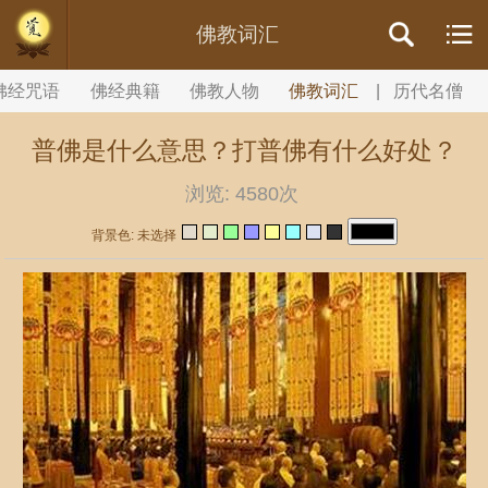
//内容文章背景颜色设置
佛教词汇
佛经咒语
佛经典籍
佛教人物
佛教词汇
|
历代名僧
普佛是什么意思？打普佛有什么好处？
浏览:
4580次
背景色: 未选择