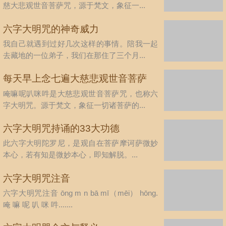
慈大悲观世音菩萨咒，源于梵文，象征一...
六字大明咒的神奇威力
我自己就遇到过好几次这样的事情。陪我一起
去藏地的一位弟子，我们在那住了三个月...
每天早上念七遍大慈悲观世音菩萨
唵嘛呢叭咪吽是大慈悲观世音菩萨咒，也称六
咒，可得无量无边的功德
字大明咒。源于梵文，象征一切诸菩萨的...
六字大明咒持诵的33大功德
此六字大明陀罗尼，是观自在菩萨摩诃萨微妙
本心，若有知是微妙本心，即知解脱。...
六字大明咒注音
六字大明咒注音 ōng m n bā mī（mēi） hōng.
唵 嘛 呢 叭 咪 吽.......