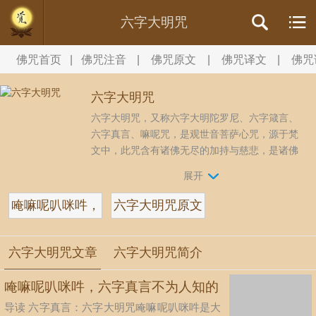
六字大明咒
佛咒首页
|
佛咒注音
|
佛咒原文
|
佛咒译文
|
佛咒
六字大明咒
六字大明咒，又称六字大明陀罗尼、六字箴言、
六字真言、嘛呢咒，是观世音菩萨心咒，源于梵
文中，此咒含有诸佛无尽的加持与慈悲，是诸佛
慈悲和智慧的音声显现，六字大明咒是“嗡
展开
（weng）阿（e）吽”三字的扩展，其内涵异常丰
富，奥妙无穷，蕴藏了宇宙中的大能力、大智
唵嘛呢叭咪吽，
六字大明咒原文
慧、大慈悲。...
六字真言
及注解
六字大明咒文章
六字大明咒简介
唵嘛呢叭咪吽，六字真言不为人知的
导读 六字真言：六字大明咒唵嘛呢叭咪吽是大
奥秘