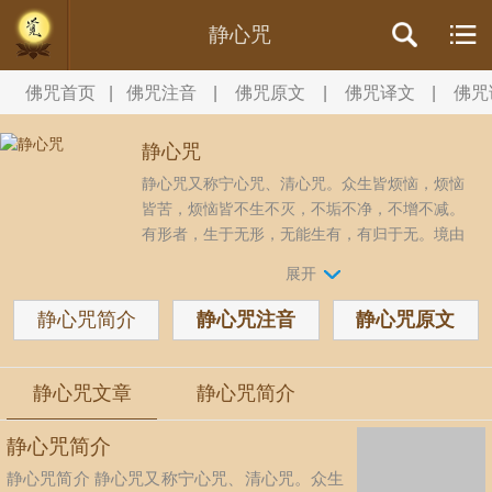
静心咒
佛咒首页
|
佛咒注音
|
佛咒原文
|
佛咒译文
|
佛咒
静心咒
静心咒又称宁心咒、清心咒。众生皆烦恼，烦恼
皆苦，烦恼皆不生不灭，不垢不净，不增不减。
有形者，生于无形，无能生有，有归于无。境由
心生，若持诵静心咒则不会被情绪左右，有利于
展开
碰到问题时能立刻冷静下来，持诵时：静，以不
动制万动。静，心则清，体则凉。喜、怒、哀、
静心咒简介
静心咒注音
静心咒原文
惊、乱、静全由心生。...
静心咒文章
静心咒简介
静心咒简介
静心咒简介 静心咒又称宁心咒、清心咒。众生