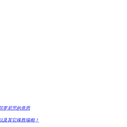
陀罗尼咒的意思
以及其它殊胜瑞相！