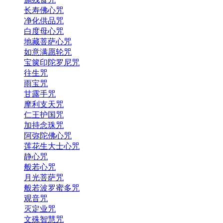
长寿佛心咒
净化供品咒
白度母心咒
地藏菩萨心咒
如意满愿轮咒
宝箧印陀罗尼咒
往生咒
雨宝咒
甘露手咒
摩利支天咒
仁王护国咒
加持念珠咒
阿弥陀佛心咒
莲花生大士心咒
静心咒
般若心咒
月光菩萨咒
般若波罗蜜多咒
观音咒
灭定业咒
文殊智慧咒