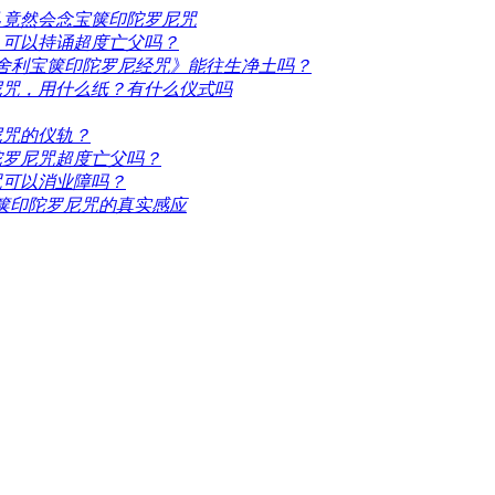
己竟然会念宝箧印陀罗尼咒
？可以持诵超度亡父吗？
身舍利宝箧印陀罗尼经咒》能往生净土吗？
尼咒，用什么纸？有什么仪式吗
尼咒的仪轨？
陀罗尼咒超度亡父吗？
咒可以消业障吗？
箧印陀罗尼咒的真实感应