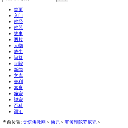
首页
入门
佛经
佛咒
故事
图片
人物
放生
问答
寺院
新闻
文库
舍利
素食
净宗
禅宗
百科
词汇
当前位置:
觉悟佛教网
>
佛咒
>
宝箧印陀罗尼咒
>