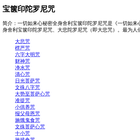
宝箧印陀罗尼咒
简介：一切如来心秘密全身舍利宝箧印陀罗尼咒是《一切如来
身舍利宝箧印陀罗尼咒、大悲陀罗尼咒（即大悲咒）。最为人
大悲咒
楞严咒
六字大明咒
财神咒
净水咒
清心咒
日光菩萨咒
文殊八字咒
大势至菩萨心咒
准提咒
小供养咒
报父母恩咒
施饿鬼食咒
文殊菩萨心咒
十小咒
施残食咒