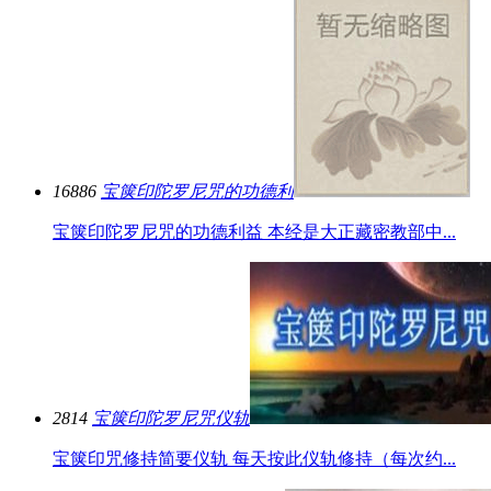
16886
宝箧印陀罗尼咒的功德利
宝箧印陀罗尼咒的功德利益 本经是大正藏密教部中...
2814
宝箧印陀罗尼咒仪轨
宝箧印咒修持简要仪轨 每天按此仪轨修持（每次约...