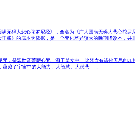
大圆满无碍大悲心陀罗尼经》，全名为《广大圆满无碍大悲心陀罗
大正藏》的底本为依据，是一个变化差异较大的晚期增改本，并非“伽
呢咒，是观世音菩萨心咒，源于梵文中，此咒含有诸佛无尽的加
，蕴藏了宇宙中的大能力、大智慧、大慈悲。...