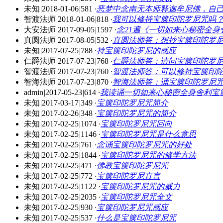
未知
|
2018-01-06
|
581
·
恶梦中念南无本师释迦牟尼佛，自
智渡法师
|
2018-01-06
|
818
·
我可以修持宝箧印陀罗尼咒吗
大安法师
|
2017-09-05
|
1597
·
念21遍《一切如来心秘密全
真圆法师
|
2017-08-05
|
532
·
真圆法师答：想抄宝箧印陀罗
未知
|
2017-07-25
|
788
·
持宝箧印陀罗尼的感应
仁爵法师
|
2017-07-23
|
768
·
仁爵法师答：请问宝箧印陀罗
智渡法师
|
2017-07-23
|
760
·
智渡法师答：可以修持宝箧印
智海法师
|
2017-07-23
|
870
·
智海法师答：诵宝箧印陀罗尼
admin
|
2017-05-23
|
614
·
我读诵一切如来心秘密全身舍利宝
未知
|
2017-03-17
|
349
·
宝箧印陀罗尼咒简介
未知
|
2017-02-26
|
348
·
宝箧印陀罗尼咒的简介
未知
|
2017-02-25
|
1074
·
宝箧印陀罗尼咒回向
未知
|
2017-02-25
|
1146
·
宝箧印陀罗尼咒是什么意思
未知
|
2017-02-25
|
761
·
念诵宝箧印陀罗尼咒的好处
未知
|
2017-02-25
|
1844
·
宝箧印陀罗尼咒的修学方法
未知
|
2017-02-25
|
471
·
佛教宝箧印陀罗尼咒
未知
|
2017-02-25
|
772
·
宝箧印陀罗尼真言
未知
|
2017-02-25
|
1122
·
宝箧印陀罗尼咒的威力
未知
|
2017-02-25
|
2035
·
宝箧印陀罗尼咒全文
未知
|
2017-02-25
|
930
·
宝箧印陀罗尼咒感应
未知
|
2017-02-25
|
537
·
什么是宝箧印陀罗尼咒