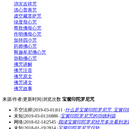
消灾吉祥咒
清心普善咒
虚空藏菩萨咒
绿度母心咒
尊胜佛母心咒
作明佛母心咒
加持四小咒
药师佛心咒
释迦牟尼佛心咒
弥勒佛心咒
佛咒讲解
佛咒注音
佛咒原文
佛咒译文
佛咒故事
来源/作者
|
更新时间
|
浏览次数
宝箧印陀罗尼咒
不空法师
|
2019-03-01
|
611
·
什么是宝箧印陀罗尼咒_宝箧印
未知
|
2019-03-01
|
16886
·
宝箧印陀罗尼咒的功德利益
网络
|
2018-02-14
|
2545
·
我读宝箧印陀罗尼经咒多次看到龙
未知
|
2018-01-19
|
2814
·
宝箧印陀罗尼咒仪轨