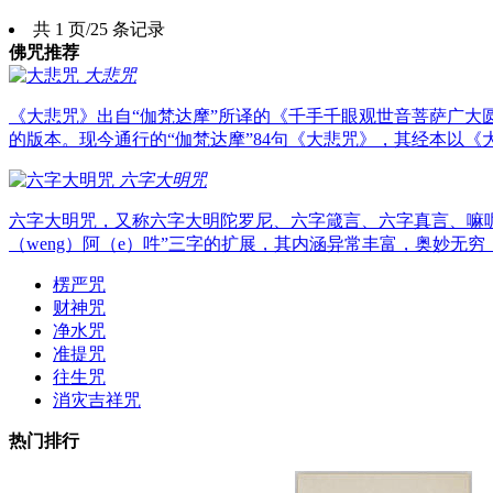
共 1 页/25 条记录
佛咒推荐
大悲咒
《大悲咒》出自“伽梵达摩”所译的《千手千眼观世音菩萨广
的版本。现今通行的“伽梵达摩”84句《大悲咒》，其经本以《
六字大明咒
六字大明咒，又称六字大明陀罗尼、六字箴言、六字真言、嘛
（weng）阿（e）吽”三字的扩展，其内涵异常丰富，奥妙无穷
楞严咒
财神咒
净水咒
准提咒
往生咒
消灾吉祥咒
热门排行