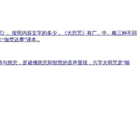
尼》。按照内容文字的多少，《大悲咒》有广、中、略三种不同
梵达摩”译本...
持与慈悲，是诸佛慈悲和智慧的音声显现，六字大明咒是“嗡