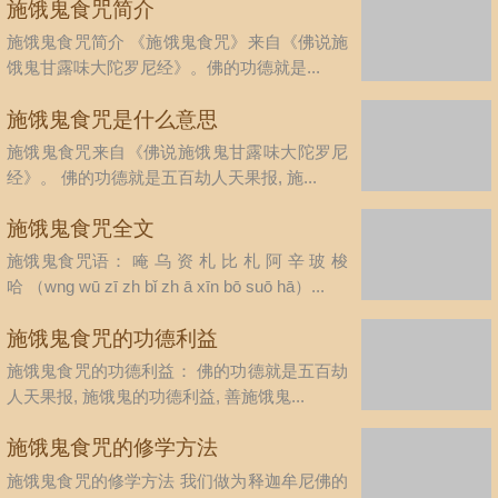
施饿鬼食咒简介
施饿鬼食咒简介 《施饿鬼食咒》来自《佛说施
饿鬼甘露味大陀罗尼经》。佛的功德就是...
施饿鬼食咒是什么意思
施饿鬼食咒来自《佛说施饿鬼甘露味大陀罗尼
经》。 佛的功德就是五百劫人天果报, 施...
施饿鬼食咒全文
施饿鬼食咒语： 唵 乌 资 札 比 札 阿 辛 玻 梭
哈 （wng wū zī zh bǐ zh ā xīn bō suō hā）...
施饿鬼食咒的功德利益
施饿鬼食咒的功德利益： 佛的功德就是五百劫
人天果报, 施饿鬼的功德利益, 善施饿鬼...
施饿鬼食咒的修学方法
施饿鬼食咒的修学方法 我们做为释迦牟尼佛的