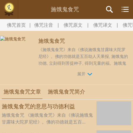
施饿鬼食咒
佛咒首页
|
佛咒注音
|
佛咒原文
|
佛咒译文
|
佛咒
施饿鬼食咒
《施饿鬼食咒》来自《佛说施饿鬼甘露味大陀罗
尼经》。佛的功德就是五百劫人天果报, 施饿鬼的
功德, 立刻得到菩提种子, 得到无量的福。施饿鬼
食可作大布施，行檀波罗蜜、超荐有缘，普利幽
展开
冥、广结善缘、修得诸佛菩萨及所超荐鬼神之护
佑。 念诵施饿鬼食咒能消世间灾厉之气、消自业
障、增满福德、消灾延寿、居处安乐、道...
施饿鬼食咒文章
施饿鬼食咒简介
施饿鬼食咒的意思与功德利益
施饿鬼食咒 《施饿鬼食咒》来自《佛说施饿鬼
甘露味大陀罗尼经》。佛的功德就是五百...