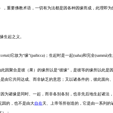
cca-samuppāda），重要佛教术语，一切有为法都是因各种因缘而
由诸缘生起之义。
为“缘”(pañicca)；生起时是一起(saha)和完全(sammà)生起(u
由此因聚合是彼（果）的缘所以是“彼缘”，是彼等的缘所以此是
果是由它共同达成、而非缺乏的意思；又以诸条件的，彼此面向、
为诸缘是同时、一起，而非各别各别，也非先后地生起诸法，故说为缘
无因的，也不是由大
自在
天、上帝等所创造的，它是由一系列的
支）：