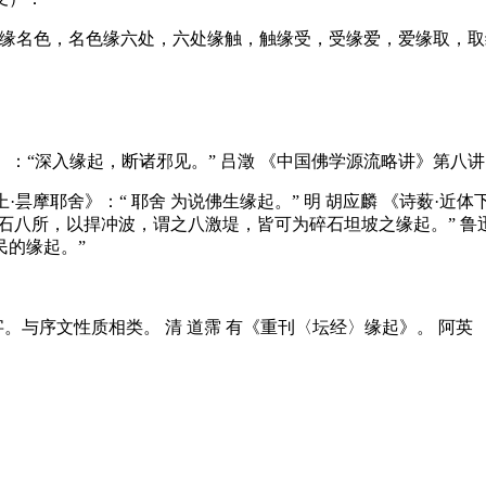
名色，名色缘六处，六处缘触，触缘受，受缘爱，爱缘取，取
：“深入缘起，断诸邪见。” 吕澂 《中国佛学源流略讲》第八讲
·昙摩耶舍》：“ 耶舍 为说佛生缘起。” 明 胡应麟 《诗薮·近体
东积石八所，以捍冲波，谓之八激堤，皆可为碎石坦坡之缘起。” 鲁迅
民的缘起。”
序文性质相类。 清 道霈 有《重刊〈坛经〉缘起》。 阿英 