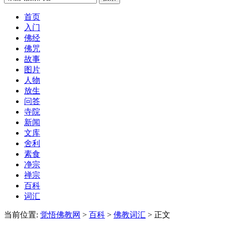
首页
入门
佛经
佛咒
故事
图片
人物
放生
问答
寺院
新闻
文库
舍利
素食
净宗
禅宗
百科
词汇
当前位置:
觉悟佛教网
>
百科
>
佛教词汇
> 正文