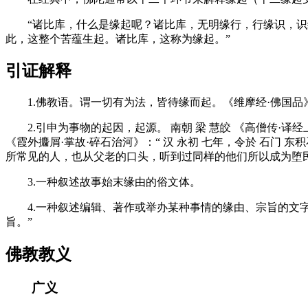
“诸比库，什么是缘起呢？诸比库，无明缘行，行缘识，识缘
此，这整个苦蕴生起。诸比库，这称为缘起。”
引证解释
1.佛教语。谓一切有为法，皆待缘而起。《维摩经·佛国品》
2.引申为事物的起因，起源。 南朝 梁 慧皎 《高僧传·译经上
《霞外攟屑·掌故·碎石治河》：“ 汉 永初 七年，令於 石门 
所常见的人，也从父老的口头，听到过同样的他们所以成为堕
3.一种叙述故事始末缘由的俗文体。
4.一种叙述编辑、著作或举办某种事情的缘由、宗旨的文字。与
旨。”
佛教教义
广义