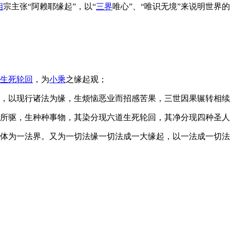
相
宗主张“阿赖耶缘起”，以“
三界
唯心”、“唯识无境”来说明世界
生死
轮回
，为
小乘
之缘起观；
，以现行诸法为缘，生烦恼恶业而招感苦果，三世因果辗转相续
所驱，生种种事物，其染分现六道生死轮回，其净分现四种圣人
体为一法界。又为一切法缘一切法成一大缘起，以一法成一切