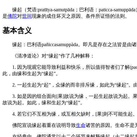
缘起（梵语:pratītya-samutpāda；巴利语：pati
是
佛陀
对
世间
现象的成住坏灭之原因、条件所证悟的法则。
基本含义
缘起：巴利语pañiccasamuppàda。即凡是存在之法皆是
《清净道论》对“缘起”作了几种解释：
1. 因为现观它能导致利益和快乐，所以值得智者们了解(paccetuü)它故
此，由缘和生起为“缘起”。
2. 一起生起为“起”，众缘的而非排斥缘，如此为“缘起”。
3. 如是因的组合面向[果]故说为缘，一起生起故说为起。
故说为起。如此，缘和生起为“缘起”。
4. 若它们不互相为缘，或互相欠缺时，[果]则不可能生起。因
佛陀宣说缘起着重在说明导致
生命
诸苦的原因。生命不是
在经典中，佛陀通常以十二个环节来解释缘起（十二缘起