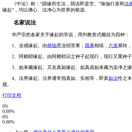
《中论》称：“因缘所生法，我说即是空。”瑜伽行派和
法
缘起”，均以佛心、法净心为世界的根源。
名家说法
华严宗把各家关于缘起的学说，用判教形式概括为四种：
1、业感缘起。由
烦恼
恶业招苦果，
因果
相续，
六道
展转，
2、阿赖耶缘起。由阿赖耶识之种子起现行，现行又熏种子
3、如来藏缘起。又名真如缘起。如真或如来藏为染净之缘
4、法界缘起。法界通常指真如、实相等，即真
如法
性之本
观。
打印文档
(0)
0.00%
(0)
0.00%