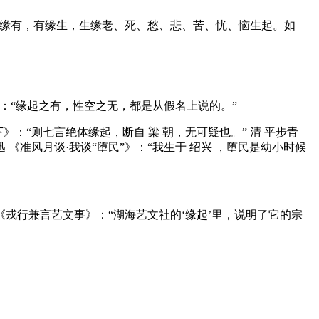
缘有，有缘生，生缘老、死、愁、悲、苦、忧、恼生起。如
：“缘起之有，性空之无，都是从假名上说的。”
下》：“则七言绝体缘起，断自 梁 朝，无可疑也。” 清 平步青
 《准风月谈·我谈“堕民”》：“我生于 绍兴 ，堕民是幼小时候
《戎行兼言艺文事》：“湖海艺文社的‘缘起’里，说明了它的宗