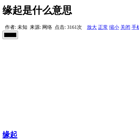
缘起是什么意思
作者: 未知
来源: 网络
点击:
3161次
放大
正常
缩小
关闭
手
缘起