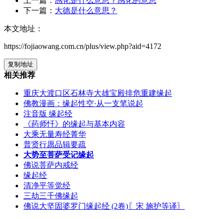
上一篇：
感化是什么意思？感化的意思
下一篇：
大德是什么意思？
本文地址：
https://fojiaowang.com.cn/plus/view.php?aid=4172
复制地址
相关推荐
重庆大渡口区石林寺大雄宝殿排危重建缘起
佛教漫画：缘起性空·从一支笔说起
注音版 缘起经
《药师忏》的缘起与基本内容
大乘无量寿经菁华
普贤行愿品辑要疏
大势至菩萨受记缘起
佛说菩萨内戒经
缘起经
清净平等觉经
三劫三千佛缘起
佛说大坚固婆罗门缘起经 (2卷)〖宋 施护等译〗